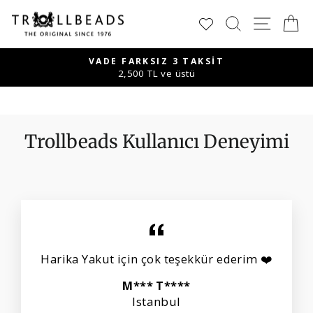
İçeriğe
Trollbeads
ARAMA
SITE
S
geç
Türkiye
-
ÜCRETSIZ KARGO
1.500TL ve üstü
Slayt
the
gösterisini
Original
duraklat
since
Trollbeads Kullanıcı Deneyimi
1976
Harika Yakut için çok teşekkür ederim ❤️
M*** T****
Istanbul