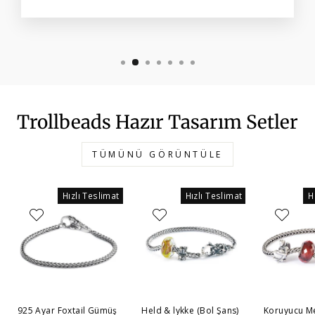
Trollbeads Hazır Tasarım Setler
TÜMÜNÜ GÖRÜNTÜLE
Hızlı Teslimat
Hızlı Teslimat
H
925 Ayar Foxtail Gümüş
Held & lykke (Bol Şans)
Koruyucu Me