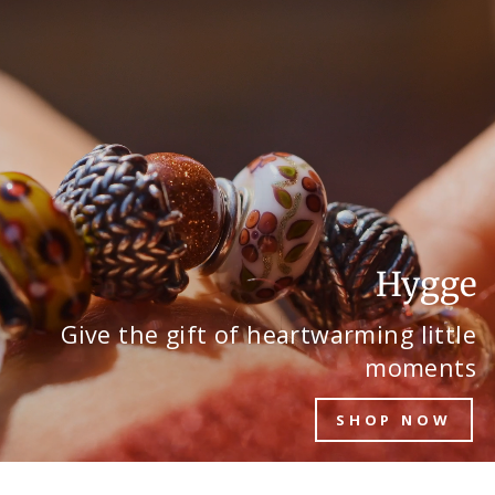
Hygge
Give the gift of heartwarming little
moments
SHOP NOW