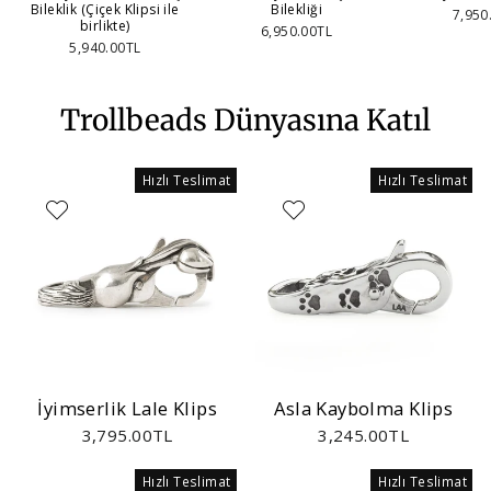
Bileklik (Çiçek Klipsi ile
Bilekliği
7,950
birlikte)
6,950.00TL
5,940.00TL
Trollbeads Dünyasına Katıl
Hızlı Teslimat
Hızlı Teslimat
İyimserlik Lale Klips
Asla Kaybolma Klips
3,795.00TL
3,245.00TL
Hızlı Teslimat
Hızlı Teslimat