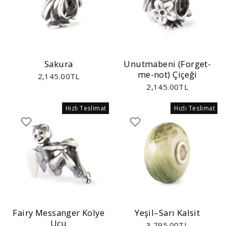
Sakura
Unutmabeni (Forget-
me-not) Çiçeği
2,145.00TL
2,145.00TL
Hızlı Teslimat
Hızlı Teslimat
Fairy Messanger Kolye
Yeşil–Sarı Kalsit
Ucu
3,795.00TL