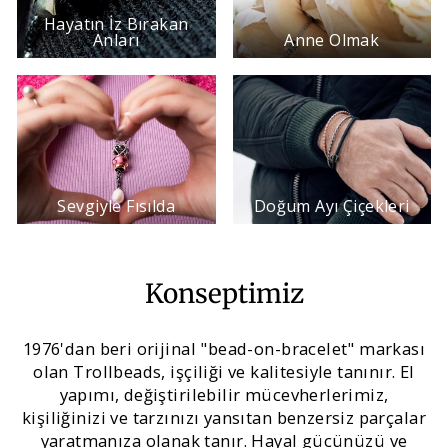
Hayatın İz Bırakan
Anları
Anne Olmak
Sevgiyle Fısılda
Doğum Ayı Çiçekleri
Konseptimiz
1976'dan beri orijinal "bead-on-bracelet" markası
olan Trollbeads, işçiliği ve kalitesiyle tanınır. El
yapımı, değiştirilebilir mücevherlerimiz,
kişiliğinizi ve tarzınızı yansıtan benzersiz parçalar
yaratmanıza olanak tanır. Hayal gücünüzü ve