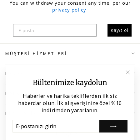
You can withdraw your consent any time, per our
privacy policy
Kayıt ol
MÜŞTERI HIZMETLERI
HESAP
"Kap
Bültenimize kaydolun
(esc)
HAKKIMIZDA
Haberler ve harika tekliflerden ilk siz
haberdar olun. İlk alışverişinize özel %10
indirimden yararlanın.
BİZİ TAKİP EDİN
E-
ABONE
POSTANIZI
OL
Dil
Türkçe
GIRIN